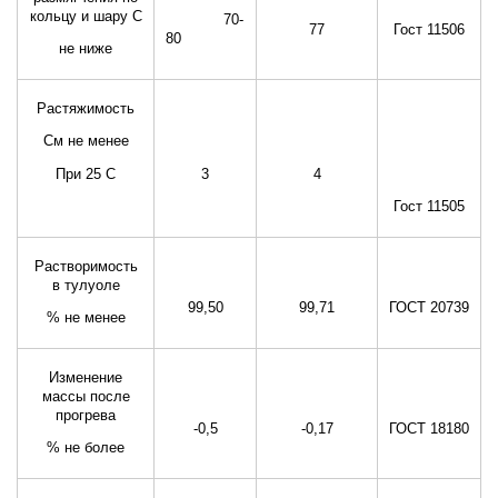
кольцу и шару С
70-
77
Гост 11506
80
не ниже
Растяжимость
См не менее
При 25 С
3
4
Гост 11505
Растворимость
в тулуоле
99,50
99,71
ГОСТ 20739
% не менее
Изменение
массы после
прогрева
-0,5
-0,17
ГОСТ 18180
% не более