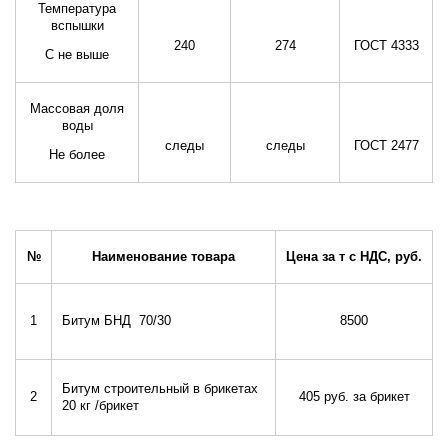
Температура
вспышки
240
274
ГОСТ 4333
С не выше
Массовая доля
воды
следы
следы
ГОСТ 2477
Не более
№
Наименование товара
Цена за т с НДС, руб.
1
Битум БНД 70/30
8500
Битум строительный в брикетах
2
405 руб. за брикет
20 кг /брикет