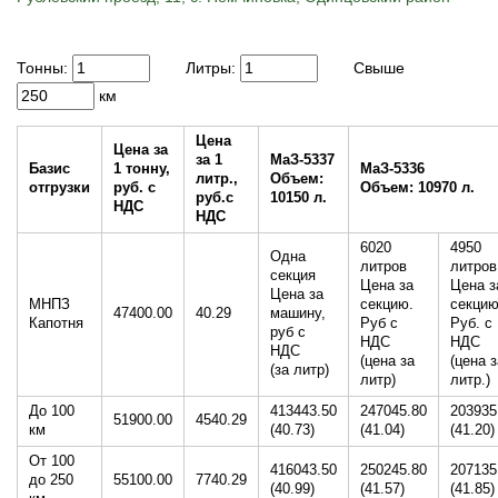
Тонны:
Литры:
Свыше
км
Цена
Цена за
за 1
МаЗ-5337
Базис
1 тонну,
МаЗ-5336
литр.,
Объем:
отгрузки
руб. с
Объем: 10970 л.
руб.с
10150 л.
НДС
НДС
6020
4950
Одна
литров
литров
секция
Цена за
Цена з
Цена за
МНПЗ
секцию.
секци
47400.00
40.29
машину,
Капотня
Руб с
Руб. с
руб с
НДС
НДС
НДС
(цена за
(цена з
(за литр)
литр)
литр.)
До 100
413443.50
247045.80
203935
51900.00
4540.29
км
(40.73)
(41.04)
(41.20)
От 100
416043.50
250245.80
207135
до 250
55100.00
7740.29
(40.99)
(41.57)
(41.85)