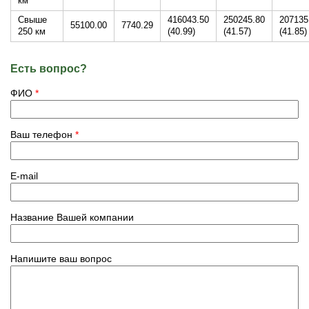
км
Свыше
416043.50
250245.80
207135
55100.00
7740.29
250 км
(40.99)
(41.57)
(41.85)
Есть вопрос?
ФИО
*
Ваш телефон
*
E-mail
Название Вашей компании
Напишите ваш вопрос