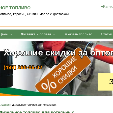
«Качес
НОЕ ТОПЛИВО
опливо, керосин, бензин, масла с доставкой
Цены
Доставка и оплата
Заказать топливо
Статьи
Поставляем дизельное 
Хорошие скидки за опто
бензин от 1 бочки
(499) 390-05-02
(499) 390-05-02
З
Главная
› Дизельное топливо для котельных
Дизельное топливо для котельных