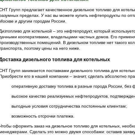
СНТ Групп предлагает качественное дизельное топливо для котельн
разумных пределах. У нас вы можете купить нефтепродукты по опт
Москве и другим городам России.
Дизтопливо для котельной – это нефтепродукт, который используе
дачными кооперативами, владельцами частных домов. Его примен
производственных помещений. В дизельном топливе нет такого коли
транспорта, поэтому цены на него ниже.
Доставка дизельного топлива для котельных
СНТ Групп занимается поставками дизельного топлива для котель
Приобрести его в нашей компании – значит, сделать абсолютно пр
· оперативную доставку топлива в разные города России, без ф
· высокое качество реализуемых нефтепродуктов, подтвержденн
· выгодные условия сотрудничества постоянным клиентам;
· возможность отсрочки платежа.
Чтобы оформить заказ на дизельное топливо для котельных, необх
менеджерами. Сделать это можно двумя способами: оставив заявку