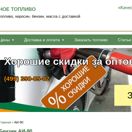
«Качес
НОЕ ТОПЛИВО
опливо, керосин, бензин, масла с доставкой
Цены
Доставка и оплата
Заказать топливо
Статьи
Поставляем дизельное 
Хорошие скидки за опто
бензин от 1 бочки
(499) 390-05-02
(499) 390-05-02
З
Главная
› АИ-80
Бензин АИ-80