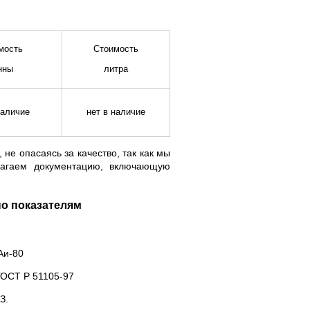
мость
Стоимость
нны
литра
наличие
нет в наличие
не опасаясь за качество, так как мы
лагаем документацию, включающую
по показателям
Аи-80
ГОСТ Р 51105-97
З.