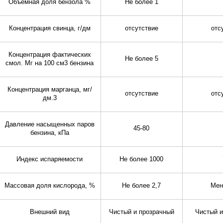
Объемная доля бензола %
Не более 1
Концентрация свинца, г/дм
отсутствие
отс
Концентрация фактических
Не более 5
смол. Мг на 100 см3 бензина
Концентрация марганца, мг/
отсутствие
отс
дм.3
Давление насыщенных паров
45-80
бензина, кПа
Индекс испаряемости
Не более 1000
Массовая доля кислорода, %
Не более 2,7
Мен
Внешний вид
Чистый и прозрачный
Чистый и