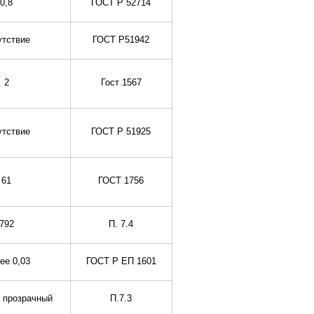
0,8
ГОСТ Р 52714
утствие
ГОСТ Р51942
2
Гост 1567
утствие
ГОСТ Р 51925
61
ГОСТ 1756
792
П. 7.4
ее 0,03
ГОСТ Р ЕП 1601
 прозрачный
П.7.3